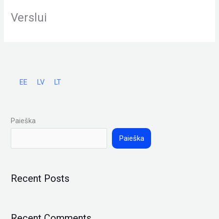
Pereiti
Verslui
prie
turinio
EE
LV
LT
Paieška
Paieška
Recent Posts
Recent Comments