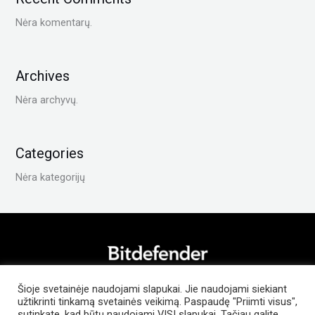
Nėra komentarų.
Archives
Nėra archyvų.
Categories
Nėra kategorijų
Privatumo Politika
Šioje svetainėje naudojami slapukai. Jie naudojami siekiant
Kontaktai
užtikrinti tinkamą svetainės veikimą. Paspaudę "Priimti visus",
Kur įsigyti?
sutinkate, kad būtų naudojami VISI slapukai. Tačiau galite