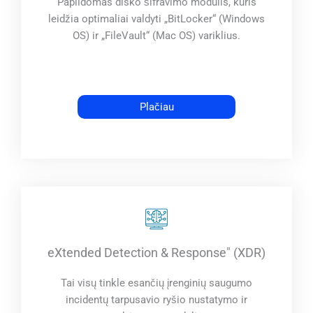
Papildomas disko šifravimo modulis, kuris
leidžia optimaliai valdyti „BitLocker“ (Windows
OS) ir „FileVault“ (Mac OS) variklius.
Plačiau
eXtended Detection & Response" (XDR)
Tai visų tinkle esančių įrenginių saugumo
incidentų tarpusavio ryšio nustatymo ir