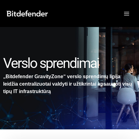
Pereiti
prie
turinio
Verslo sprendimai
„Bitdefender GravityZone“ verslo sprendimų linija
leidžia centralizuotai valdyti ir užtikrintai apsaugoti visų
tipų IT infrastruktūrą