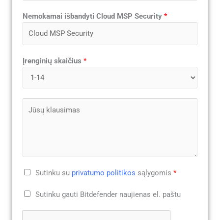
n
A
Nemokamai išbandyti Cloud MSP Security
*
t
d
a
d
k
r
t
e
Įrenginių skaičius
*
i
s
n
s
i
*
s
Y
t
o
e
u
l
r
e
M
f
e
o
G
Sutinku su
privatumo politikos
sąlygomis
*
s
n
D
s
C
a
Sutinku gauti Bitdefender naujienas el. paštu
P
a
h
s
R
g
e
*
A