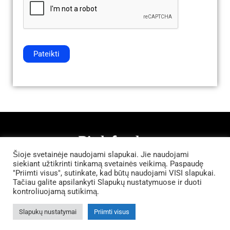
e
c
g
*
k
r
b
e
o
e
Pateikti
x
m
e
e
s
n
t
*
Šioje svetainėje naudojami slapukai. Jie naudojami
Privatumo Politika
siekiant užtikrinti tinkamą svetainės veikimą. Paspaudę
Kontaktai
"Priimti visus", sutinkate, kad būtų naudojami VISI slapukai.
Tačiau galite apsilankyti Slapukų nustatymuose ir duoti
Kur įsigyti?
kontroliuojamą sutikimą.
Copyright © 2026 Altacom Group |
Bitdefender Authorized Distributor in Baltics
Slapukų nustatymai
Priimti visus