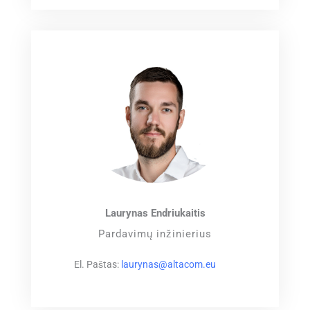
Laurynas Endriukaitis
Pardavimų inžinierius
El. Paštas:
laurynas@altacom.eu