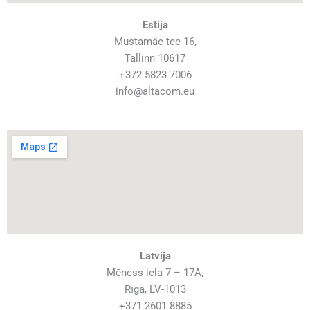
Estija
Mustamäe tee 16,
Tallinn 10617
+372 5823 7006
info@altacom.eu
Latvija
Mēness iela 7 – 17A,
Rīga, LV-1013
+371 2601 8885