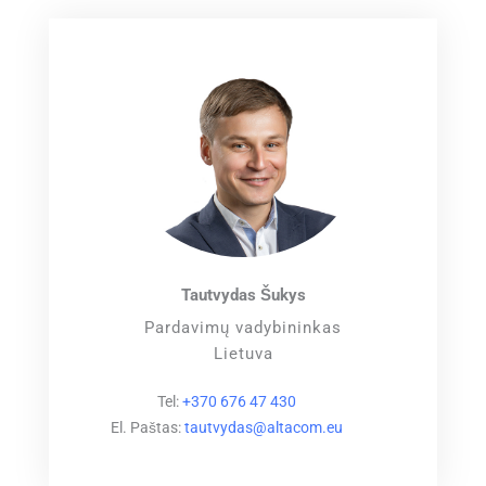
Tautvydas Šukys
Pardavimų vadybininkas
Lietuva
Tel:
+370 676 47 430
El. Paštas:
tautvydas@altacom.eu