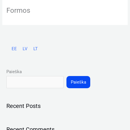
Pereiti
Formos
prie
turinio
EE
LV
LT
Paieška
Paieška
Recent Posts
Recent Comments