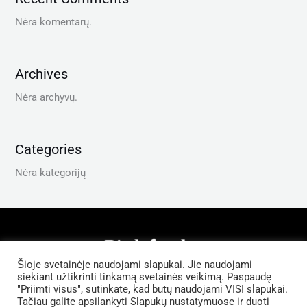
Nėra komentarų.
Archives
Nėra archyvų.
Categories
Nėra kategorijų
Šioje svetainėje naudojami slapukai. Jie naudojami
Privatumo Politika
siekiant užtikrinti tinkamą svetainės veikimą. Paspaudę
Kontaktai
"Priimti visus", sutinkate, kad būtų naudojami VISI slapukai.
Tačiau galite apsilankyti Slapukų nustatymuose ir duoti
Kur įsigyti?